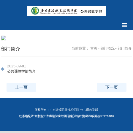
部门简介
当前位置：
首页
»
部门概况
» 部门简介
2025-09-01
公共课教学部简介
上一页
下一页
版权所有：广东建设职业技术学院 公共课教学部
清远校区：清远市清城区东城街道环城东路38号 邮政编码：511500
联系地址 广州校区：广东省广州市白云区广花二路638号 邮编：510440