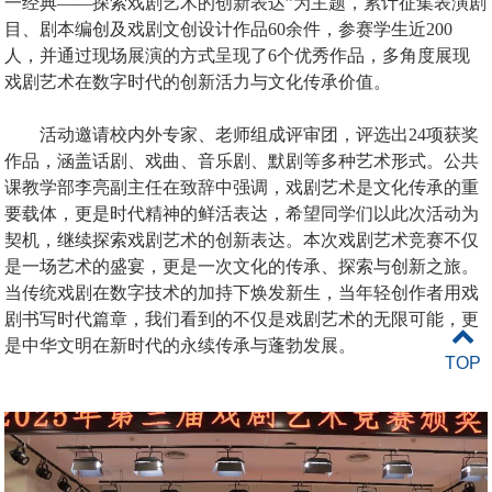
一经典——探索戏剧艺术的创新表达”为主题，累计征集表演剧
目、剧本编创及戏剧文创设计作品
60
余件，参赛学生近
200
人，并通过现场展演的方式呈现了
6
个优秀作品，多角度展现
戏剧艺术在数字时代的创新活力与文化传承价值。
活动邀请校内外专家、老师组成评审团，评选出
24
项获奖
作品，涵盖话剧、戏曲、音乐剧、默剧等多种艺术形式。公共
课教学部李亮副主任在致辞中强调，戏剧艺术是文化传承的重
要载体，更是时代精神的鲜活表达，希望同学们以此次活动为
契机，继续探索戏剧艺术的创新表达。本次戏剧艺术竞赛不仅
是一场艺术的盛宴，更是一次文化的传承、探索与创新之旅。
当传统戏剧在数字技术的加持下焕发新生，当年轻创作者用戏
剧书写时代篇章，我们看到的不仅是戏剧艺术的无限可能，更
是中华文明在新时代的永续传承与蓬勃发展。
TOP